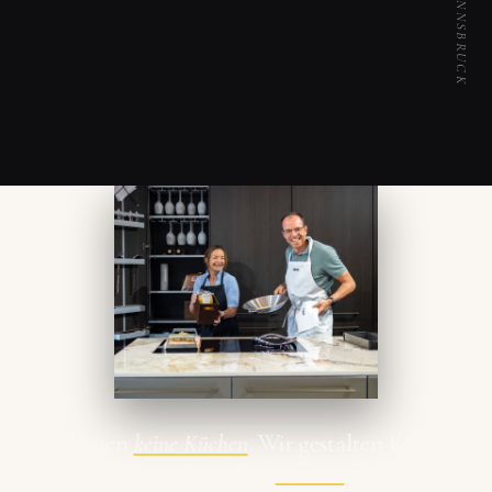
Wir bauen
keine Küchen
. Wir gestalten Räume,
in denen Familien
zuhause
sind.